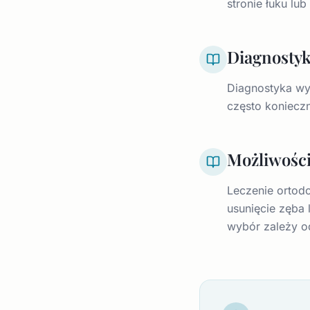
stronie łuku lu
Diagnosty
Diagnostyka wy
często koniecz
Możliwości
Leczenie ortodo
usunięcie zęba
wybór zależy od