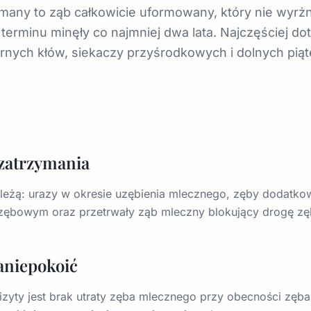
many to ząb całkowicie uformowany, który nie wyrżną
terminu minęły co najmniej dwa lata. Najczęściej do
rnych kłów, siekaczy przyśrodkowych i dolnych piąt
zatrzymania
eżą: urazy w okresie uzębienia mlecznego, zęby dodatkowe
 zębowym oraz przetrwały ząb mleczny blokujący drogę zę
zaniepokoić
yty jest brak utraty zęba mlecznego przy obecności zęba 