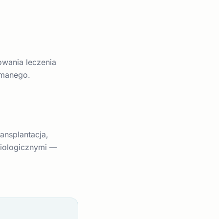
wania leczenia
ymanego.
ansplantacja,
diologicznymi —