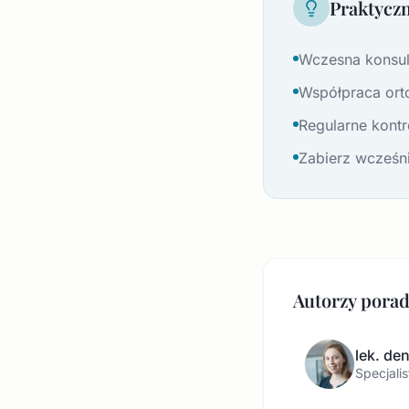
Praktycz
Wczesna konsult
Współpraca orto
Regularne kont
Zabierz wcześni
Autorzy pora
lek. de
Specjalis