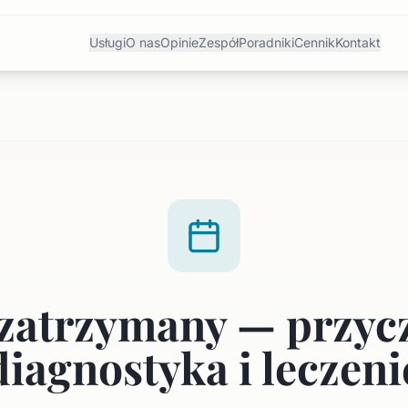
Usługi
O nas
Opinie
Zespół
Poradniki
Cennik
Kontakt
zatrzymany — przyc
diagnostyka i leczeni