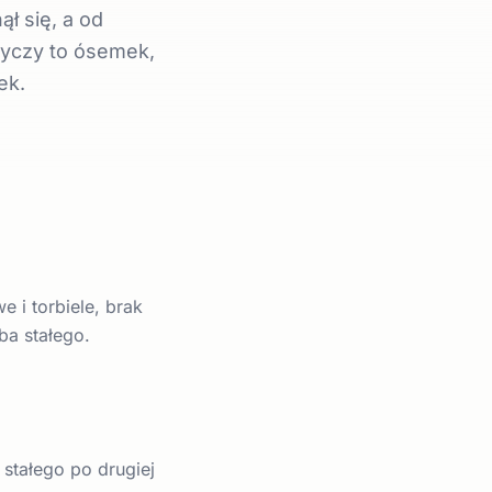
ł się, a od
tyczy to ósemek,
ek.
 i torbiele, brak
ba stałego.
stałego po drugiej