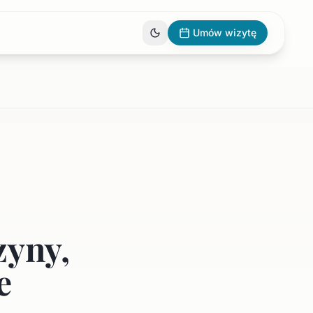
Umów wizytę
zyny,
e