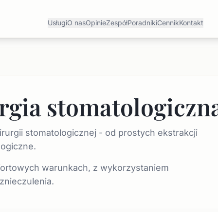
Usługi
O nas
Opinie
Zespół
Poradniki
Cennik
Kontakt
rgia stomatologiczn
urgii stomatologicznej - od prostych ekstrakcji
ogiczne.
fortowych warunkach, z wykorzystaniem
nieczulenia.