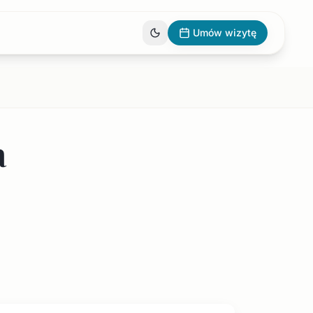
Umów wizytę
a