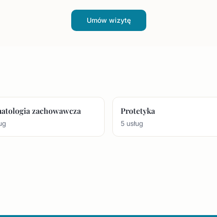
Umów wizytę
atologia zachowawcza
Protetyka
ug
5 usług